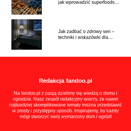
jak wprowadzić superfoods
do swojej diety
Jak zadbać o zdrowy sen –
techniki i wskazówki dla
lepszego wypoczynku
Redakcja fandoo.pl
Na fandoo.pl z pasją dzielimy się wiedzą o domu i
ogrodzie. Nasz zespół redakcyjny wierzy, że nawet
najbardziej skomplikowane tematy można przedstawić
w prosty i przystępny sposób. Inspirujemy, by każdy
mógł stworzyć swój wymarzony dom i ogród!