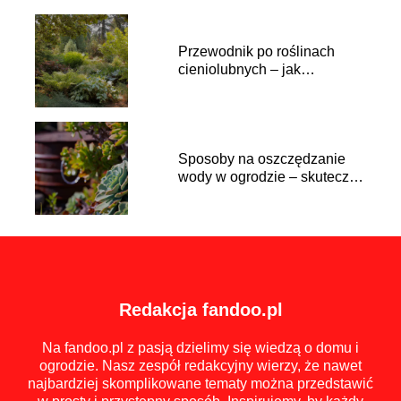
Przewodnik po roślinach
cieniolubnych – jak
zaaranżować ogród w
półcieniu
Sposoby na oszczędzanie
wody w ogrodzie – skuteczne
techniki nawadniania
Redakcja fandoo.pl
Na fandoo.pl z pasją dzielimy się wiedzą o domu i
ogrodzie. Nasz zespół redakcyjny wierzy, że nawet
najbardziej skomplikowane tematy można przedstawić