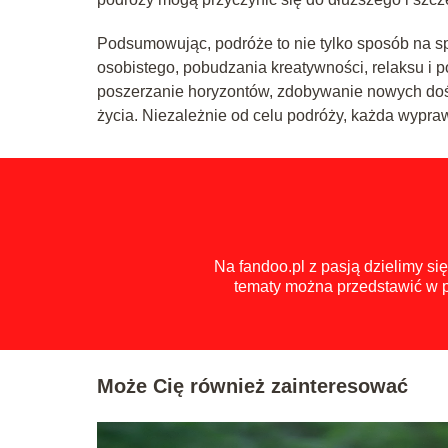
Podsumowując, podróże to nie tylko sposób na s
osobistego, pobudzania kreatywności, relaksu i
poszerzanie horyzontów, zdobywanie nowych doświa
życia. Niezależnie od celu podróży, każda wypr
Na fandoo.pl z pasją dzielimy s
tematy można przedstawić w p
Może Cię również zainteresować