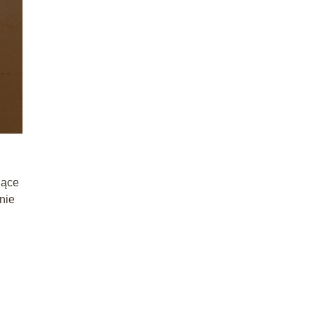
jące
nie