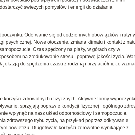
ostarczyć świeżych pomysłów i energii do działania.
odpoczynku. Oderwanie się od codziennych obowiązków i rutyny
i psychicznej. Nowe otoczenie, zmiana klimatu i kontakt z nat
samopoczucie. Czas spędzony na plaży, w górach czy w
osobem na zredukowanie stresu i poprawę jakości życia. War
 okazją do spędzenia czasu z rodziną i przyjaciółmi, co wzma
 korzyści zdrowotnych i fizycznych. Aktywne formy wypoczynk
pływanie, sprzyjają poprawie kondycji fizycznej i ogólnego zdro
wnie wpłynąć na nasz układ odpornościowy i samopoczucie.
 zdrowszego trybu życia, na przykład poprzez odkrywanie
żym powietrzu. Długotrwałe korzyści zdrowotne wynikające z
ęśliwszego życia.