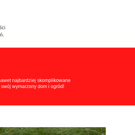
ści
ń.
 nawet najbardziej skomplikowane
ć swój wymarzony dom i ogród!