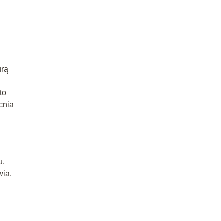
urą
to
cnia
u,
wia.