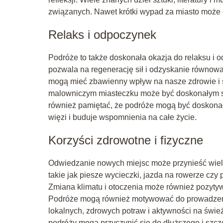
związanych. Nawet krótki wypad za miasto może d
Relaks i odpoczynek
Podróże to także doskonała okazja do relaksu i 
pozwala na regenerację sił i odzyskanie równowag
mogą mieć zbawienny wpływ na nasze zdrowie i 
malowniczym miasteczku może być doskonałym sp
również pamiętać, że podróże mogą być doskonałą
więzi i buduje wspomnienia na całe życie.
Korzyści zdrowotne i fizyczne
Odwiedzanie nowych miejsc może przynieść wiele
takie jak piesze wycieczki, jazda na rowerze czy 
Zmiana klimatu i otoczenia może również pozyty
Podróże mogą również motywować do prowadzenia
lokalnych, zdrowych potraw i aktywności na świe
podróży mogą przyczynić się do dłuższego i szcz