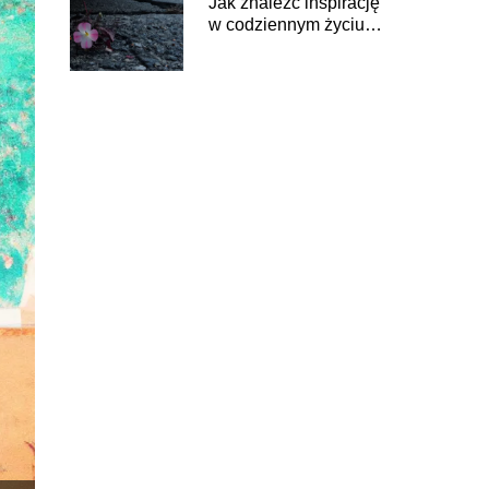
Jak znaleźć inspirację
w codziennym życiu –
triki i porady