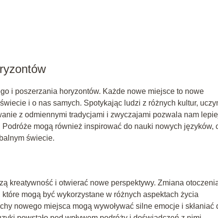
oryzontów
ego i poszerzania horyzontów. Każde nowe miejsce to nowe
wiecie i o nas samych. Spotykając ludzi z różnych kultur, ucz
owanie z odmiennymi tradycjami i zwyczajami pozwala nam lepie
y. Podróże mogą również inspirować do nauki nowych języków, 
obalnym świecie.
 kreatywność i otwierać nowe perspektywy. Zmiana otoczeni
, które mogą być wykorzystane w różnych aspektach życia
achy nowego miejsca mogą wywoływać silne emocje i skłaniać 
 i muzyki powstało pod wpływem podróży i doświadczeń z nimi