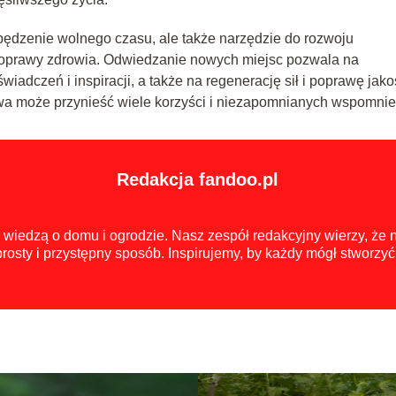
pędzenie wolnego czasu, ale także narzędzie do rozwoju
 poprawy zdrowia. Odwiedzanie nowych miejsc pozwala na
dczeń i inspiracji, a także na regenerację sił i poprawę jako
awa może przynieść wiele korzyści i niezapomnianych wspomnie
Redakcja fandoo.pl
ię wiedzą o domu i ogrodzie. Nasz zespół redakcyjny wierzy, że
rosty i przystępny sposób. Inspirujemy, by każdy mógł stworzy