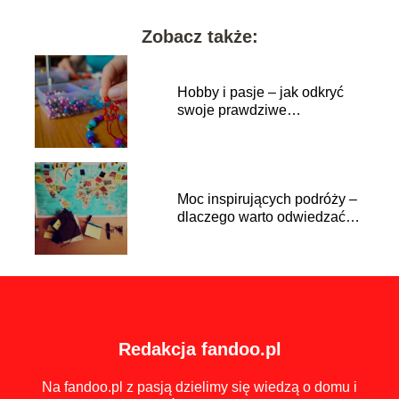
Zobacz także:
Hobby i pasje – jak odkryć
swoje prawdziwe
zainteresowania
Moc inspirujących podróży –
dlaczego warto odwiedzać
nowe miejsca
Redakcja fandoo.pl
Na fandoo.pl z pasją dzielimy się wiedzą o domu i