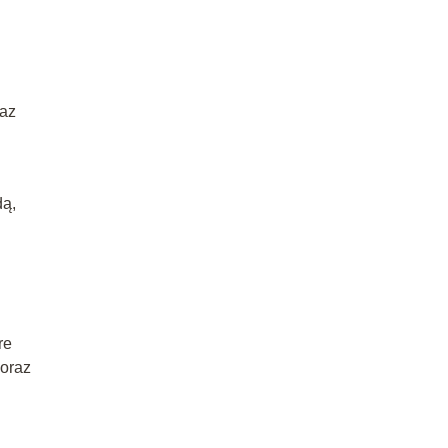
raz
dą,
re
 oraz