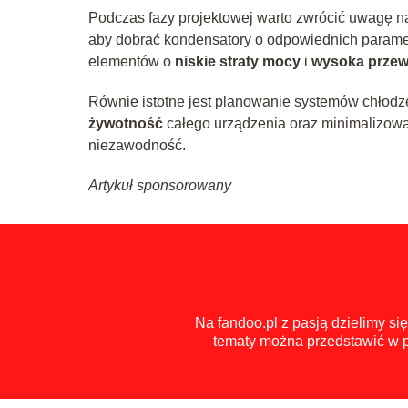
Podczas fazy projektowej warto zwrócić uwagę 
aby dobrać kondensatory o odpowiednich parame
elementów o
niskie straty mocy
i
wysoka prze
Równie istotne jest planowanie systemów chłodz
żywotność
całego urządzenia oraz minimalizowa
niezawodność.
Artykuł sponsorowany
Na fandoo.pl z pasją dzielimy s
tematy można przedstawić w p