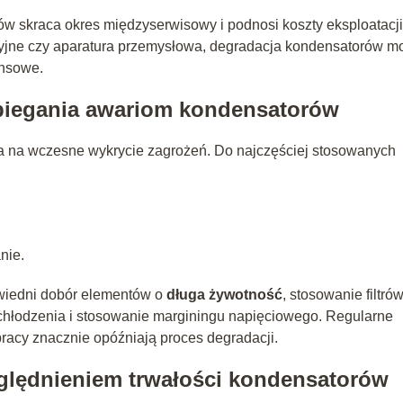
ów skraca okres międzyserwisowy i podnosi koszty eksploatacj
aryjne czy aparatura przemysłowa, degradacja kondensatorów m
ansowe.
biegania awariom kondensatorów
a na wczesne wykrycie zagrożeń. Do najczęściej stosowanych
nie.
owiedni dobór elementów o
długa żywotność
, stosowanie filtró
hłodzenia i stosowanie marginingu napięciowego. Regularne
racy znacznie opóźniają proces degradacji.
ględnieniem trwałości kondensatorów