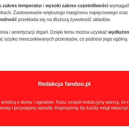
na
zakres temperatur
i
wysoki zakres częstotliwości
wymagań
trach. Zastosowanie większego marginesu napięciowego oraz
wodność
przekłada się na dłuższą żywotność układów.
enia i amortyzacji drgań. Dzięki temu można uzyskać
wydłużo
ć ryzyko nieoczekiwanych przestojów, co podnosi jego ogólną
Redakcja fandoo.pl
ię wiedzą o domu i ogrodzie. Nasz zespół redakcyjny wierzy, że
rosty i przystępny sposób. Inspirujemy, by każdy mógł stworzy