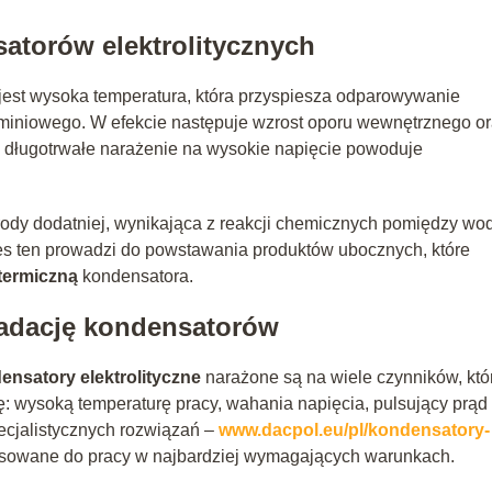
atorów elektrolitycznych
est wysoka temperatura, która przyspiesza odparowywanie
aluminiowego. W efekcie następuje wzrost oporu wewnętrznego o
 długotrwałe narażenie na wysokie napięcie powoduje
rody dodatniej, wynikająca z reakcji chemicznych pomiędzy wo
ces ten prowadzi do powstawania produktów ubocznych, które
 termiczną
kondensatora.
radację kondensatorów
ensatory elektrolityczne
narażone są na wiele czynników, któ
ię: wysoką temperaturę pracy, wahania napięcia, pulsujący prąd
ecjalistycznych rozwiązań –
www.dacpol.eu/pl/kondensatory-
tosowane do pracy w najbardziej wymagających warunkach.