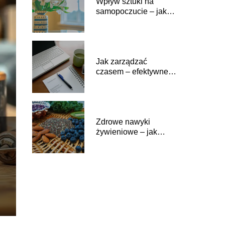
Wpływ sztuki na
samopoczucie – jak
otaczać się pięknem
na co dzień
Jak zarządzać
czasem – efektywne
metody planowania i
realizacji zadań
Zdrowe nawyki
żywieniowe – jak
wprowadzić
superfoods do swojej
diety