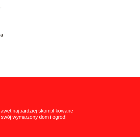
,
na
 nawet najbardziej skomplikowane
ć swój wymarzony dom i ogród!