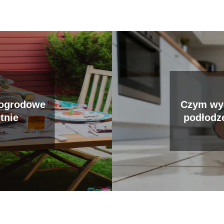
 ogrodowe
Czym wyc
etnie
podłodz