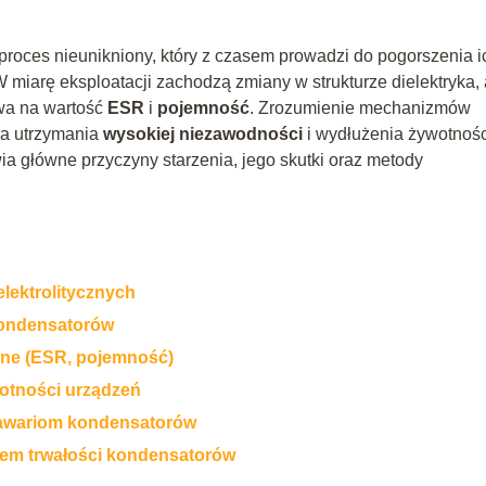
 proces nieunikniony, który z czasem prowadzi do pogorszenia i
miarę eksploatacji zachodzą zmiany w strukturze dielektryka, 
ywa na wartość
ESR
i
pojemność
. Zrozumienie mechanizmów
la utrzymania
wysokiej niezawodności
i wydłużenia żywotnośc
ia główne przyczyny starzenia, jego skutki oraz metody
lektrolitycznych
kondensatorów
zne (ESR, pojemność)
otności urządzeń
 awariom kondensatorów
iem trwałości kondensatorów