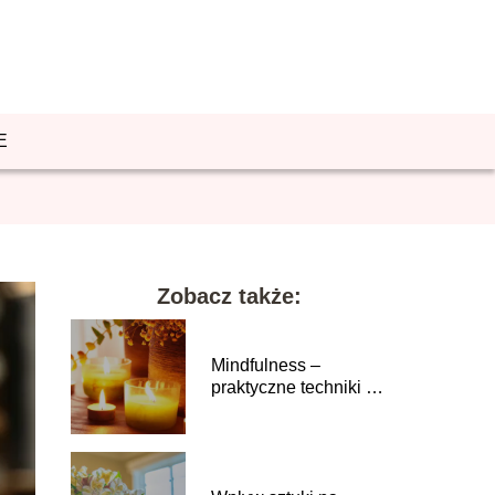
E
Zobacz także:
Mindfulness –
praktyczne techniki na
wprowadzenie
uważności do życia