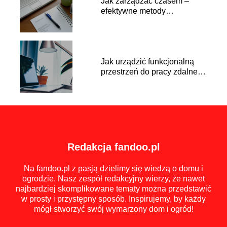
Jak zarządzać czasem –
efektywne metody
planowania i realizacji zadań
Jak urządzić funkcjonalną
przestrzeń do pracy zdalnej –
sprawdzone porady
Redakcja fandoo.pl
Na fandoo.pl z pasją dzielimy się wiedzą o domu i
ogrodzie. Nasz zespół redakcyjny wierzy, że nawet
najbardziej skomplikowane tematy można przedstawić
w prosty i przystępny sposób. Inspirujemy, by każdy
mógł stworzyć swój wymarzony dom i ogród!